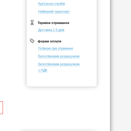
Кур'єрські служби
Найманий транспорт
Терміни отримання
Доставка 1-5 днів
форми оплати
Готівкою при отриманні
Безготівковим розрахунком
Безготівковим розрахунком
з ПДВ