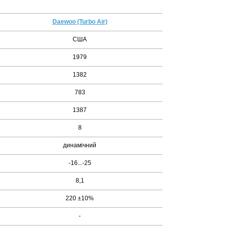
Daewoo (Turbo Air)
США
1979
1382
783
1387
8
динамічний
-16...-25
8,1
220 ±10%
-