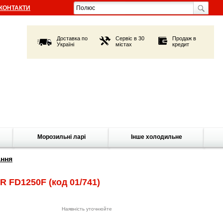
КОНТАКТИ
Доставка по
Сервіс в 30
Продаж в
Україні
містах
кредит
Морозильні ларі
Інше холодильне
ання
R FD1250F
(код 01/741)
Наявність уточнюйте