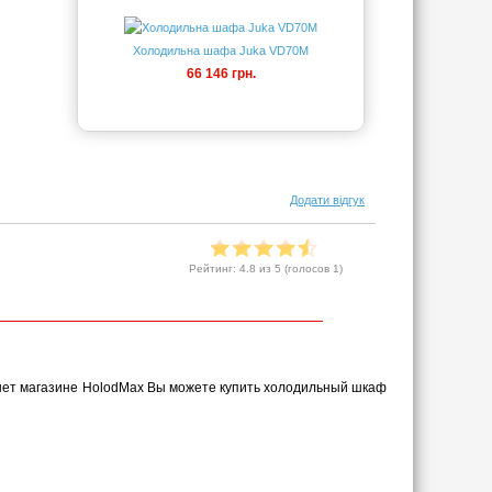
Холодильна шафа Juka VD70M
66 146 грн.
Додати відгук
Рейтинг:
4.8
из 5 (голосов
1
)
рнет магазине HolodMax Вы можете купить холодильный шкаф