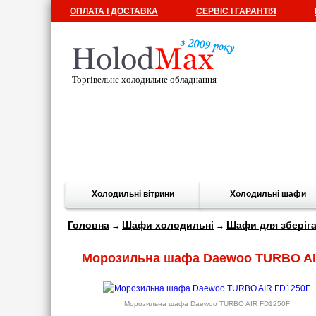
ОПЛАТА І ДОСТАВКА
СЕРВІС І ГАРАНТІЯ
Торгівельне холодильне обладнання
Холодильні вітрини
Холодильні шафи
Головна
Шафи холодильні
Шафи для зберіг
→
→
Морозильна шафа Daewoo TURBO AI
Морозильна шафа Daewoo TURBO AIR FD1250F