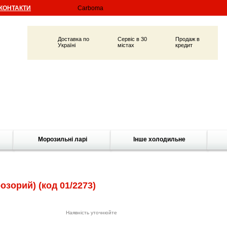
КОНТАКТИ
Доставка по
Сервіс в 30
Продаж в
Україні
містах
кредит
Морозильні ларі
Інше холодильне
озорий)
(код 01/2273)
Наявність уточнюйте