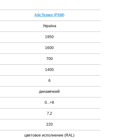
АйсТермо (РХМ)
Україна
1950
1600
700
1400
6
динамічний
0...+8
7,2
220
цветовое исполнение (RAL)