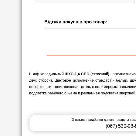
Відгуки покупців про товар:
Шкаф холодильный
ШХС-1,4 СПС (сквозной)
- предназначе
двух сторон). Цветовое исполнение стандарт - белый, д
поверхности - оцинкованная сталь с полимерным напыление
подсветка рабочего обьема и рекламная подсветка вверхней 
З питань придбання даного товару, а та
(067) 530-08-