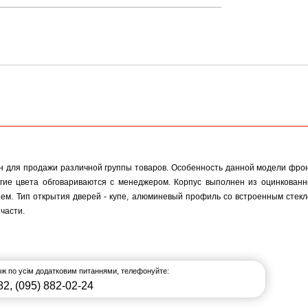
н для продажи различной группы товаров. Особенность данной модели фрон
ругие цвета обговариваются с менеджером. Корпус выполнен из оцинкова
м. Тип открытия дверей - купе, алюминевый профиль со встроенным стекло
части.
кож по усім додатковим питаннями, телефонуйте:
82
,
(095) 882-02-24