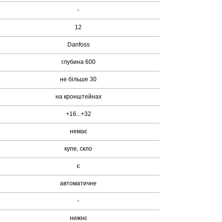
-
12
Danfoss
глубина 600
не більше 30
на кронштейнах
+16...+32
немає
купе, скло
є
автоматичне
-
нижнє