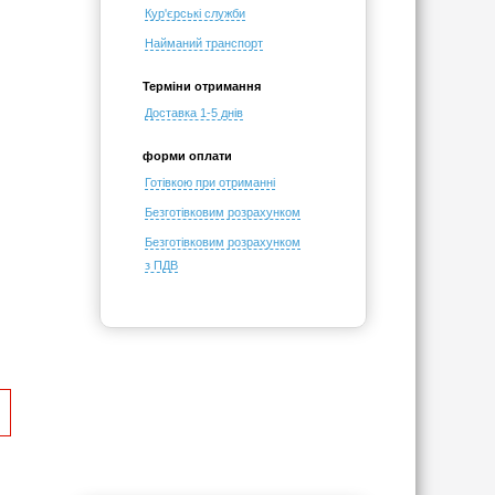
Кур'єрські служби
Найманий транспорт
Терміни отримання
Доставка 1-5 днів
форми оплати
Готівкою при отриманні
Безготівковим розрахунком
Безготівковим розрахунком
з ПДВ