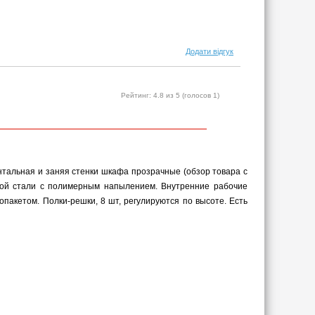
Додати відгук
Рейтинг:
4.8
из 5 (голосов
1
)
тальная и заняя стенки шкафа прозрачные (обзор товара с
нной стали с полимерным напылением. Внутренние рабочие
пакетом. Полки-решки, 8 шт, регулируются по высоте. Есть