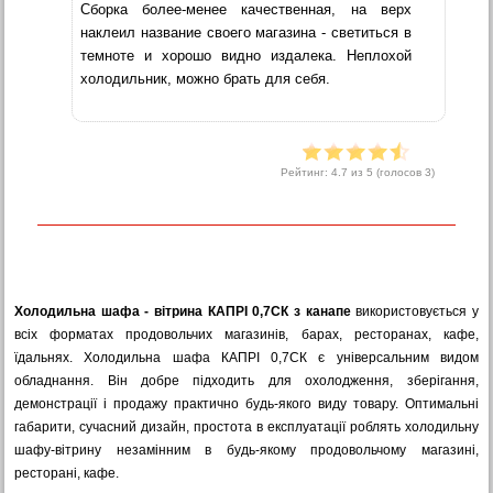
Сборка более-менее качественная, на верх
наклеил название своего магазина - светиться в
темноте и хорошо видно издалека. Неплохой
холодильник, можно брать для себя.
Рейтинг:
4.7
из 5 (голосов
3
)
Холодильна шафа - вітрина КАПРІ 0,7СК з канапе
використовується у
всіх форматах продовольчих магазинів, барах, ресторанах, кафе,
їдальнях. Холодильна шафа КАПРІ 0,7СК є універсальним видом
обладнання. Він добре підходить для охолодження, зберігання,
демонстрації і продажу практично будь-якого виду товару. Оптимальні
габарити, сучасний дизайн, простота в експлуатації роблять холодильну
шафу-вітрину незамінним в будь-якому продовольчому магазині,
ресторані, кафе.