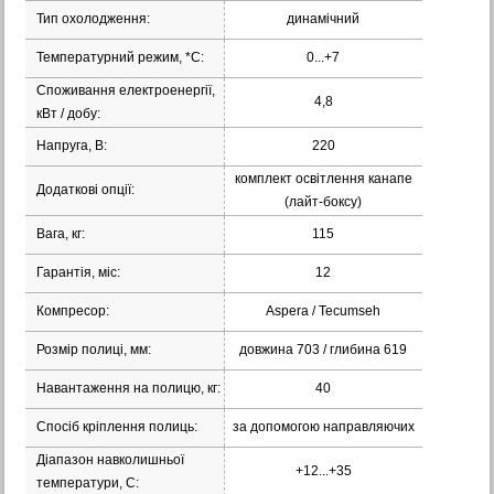
Тип охолодження:
динамічний
Температурний режим, *С:
0...+7
Споживання електроенергії,
4,8
кВт / добу:
Напруга, В:
220
комплект освітлення канапе
Додаткові опції:
(лайт-боксу)
Вага, кг:
115
Гарантія, міс:
12
Компресор:
Aspera / Tecumseh
Розмір полиці, мм:
довжина 703 / глибина 619
Навантаження на полицю, кг:
40
Спосіб кріплення полиць:
за допомогою направляючих
Діапазон навколишньої
+12...+35
температури, С: