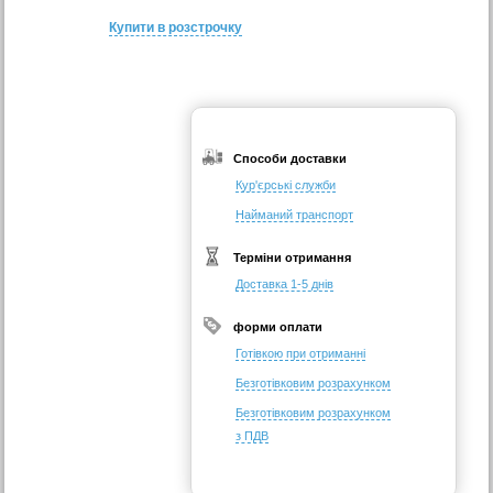
Купити в розстрочку
Способи доставки
Кур'єрські служби
Найманий транспорт
Терміни отримання
Доставка 1-5 днів
форми оплати
Готівкою при отриманні
Безготівковим розрахунком
Безготівковим розрахунком
з ПДВ