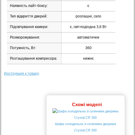
Наявність лайт-боксу:
є
Тип відкриття дверей:
розпашні, скло
Підсвічування камери:
є, світлодіодна 3,6 Вт
Розморожування:
автоматичне
Потужність, Вт:
360
Розташування компресора:
нижнє
Инструкция к товару
Схожі моделі
Шафа холодильна зі скляними дверима
Crystal CR 300