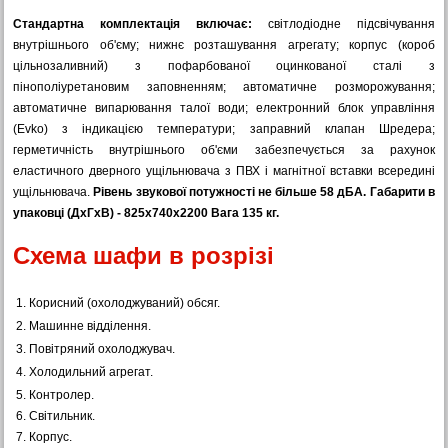
Стандартна комплектація включає:
світлодіодне підсвічування
внутрішнього об'єму; нижнє розташування агрегату; корпус (короб
цільнозаливний) з пофарбованої оцинкованої сталі з
пінополіуретановим заповненням; автоматичне розморожування;
автоматичне випарювання талої води; електронний блок управління
(Evko) з індикацією температури; заправний клапан Шредера;
герметичність внутрішнього об'єми забезпечується за рахунок
еластичного дверного ущільнювача з ПВХ і магнітної вставки всередині
ущільнювача.
Рівень звукової потужності не більше 58 дБА. Габарити в
упаковці (ДхГхВ) - 825х740х2200 Вага 135 кг.
Схема шафи в розрізі
1. Корисний (охолоджуваний) обсяг.
2. Машинне відділення.
3. Повітряний охолоджувач.
4. Холодильний агрегат.
5. Контролер.
6. Світильник.
7. Корпус.