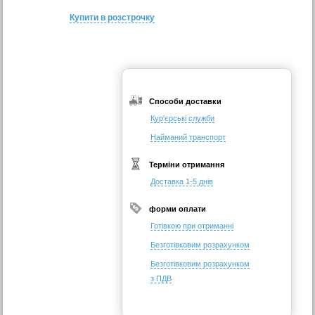
Купити в розстрочку
Способи доставки
Кур'єрські служби
Найманий транспорт
Терміни отримання
Доставка 1-5 днів
форми оплати
Готівкою при отриманні
Безготівковим розрахунком
Безготівковим розрахунком
з ПДВ