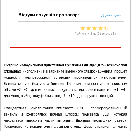
Відгуки покупців про товар:
Додати відгук
Рейтинг:
4.8
из 5 (голосов
1
)
Витрина холодильная пристенная Луизиана ВХСпр-1,875 (Технохолод
(Украина))
- исполнение в варианте выносного хладоснабжения, прощет
мощности компрессорной установки производится изготовителем.
Длинна модуля без учета боковин 1250 мм. Температура в полезном
обьеме +2...+7 - для молочных продуктов, кондитерки и напитков; +1...+4 -
для мяса, рыбы, полуфабрикатов; +6...+10 - для фруктов, овощей.
Стандартная комплектация включает: ТРВ - терморегуляционный
вентиль и контроллер; ночная шторка; подсветка LED, которая
находиться вверхней части витрины. Двойная воздушная завеса.
Расположение испарителя на задней стенке. Демонстрационная часть