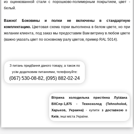
из оцинкованной стали с порошково-полимерным покрытием, цвет -
белый.
Важно! Боковины и полки не включены в стандартную
комплектацию.
Цветовая схема горки выполнена в белом цвете, но при
желании клиента, под заказ мы предоставим Вам витрину в любом цвете
(важно указать цвет по основному ралу цветов, пример RAL 5014).
З питань придбання даного товару, а також по
усім додатковим питаннями, телефонуйте:
(067) 530-08-82
,
(095) 882-02-24
Вітрина холодильна пристінна Луїзіана
ВХСпр-1,875 - Технохолод (Tehnoholod,
Харьков, Украина)
- купити
з доставкою
в
Київ
, інші міста України.