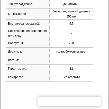
Тип охолодження:
динамічний
без полок, нижний уровень
Кіл-сть полок:
550 мм
Виставкова площа, м2:
5,7
Споживання електроенергії,
-
кВт / добу:
Напруга, В:
220
Додатково:
полки, боковины, цвет
Вага, кг:
-
Гарантія, міс:
12
Компресор:
без агрегата