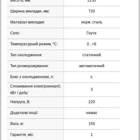
Висота, мм:
1250
Ширина викладки, мм:
720
Матеріал викладки:
нерж. сталь
Скло:
Гнуте
Температурний режим, *С:
0...+8
Тип охолодження:
статичний
Тип розморожування:
автоматичний
Бокс з охолодженням, л:
є
Споживання електроенергії,
3
кВт / добу:
Напруга, В:
220
Додаткові опції:
немає
Вага, кг:
150
Гарантія, міс:
1