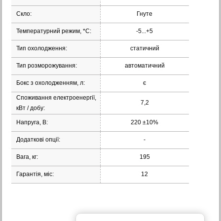
Скло:
Гнуте
Температурний режим, *С:
-5...+5
Тип охолодження:
статичний
Тип розморожування:
автоматичний
Бокс з охолодженням, л:
є
Споживання електроенергії,
7,2
кВт / добу:
Напруга, В:
220 ±10%
Додаткові опції:
-
Вага, кг:
195
Гарантія, міс:
12