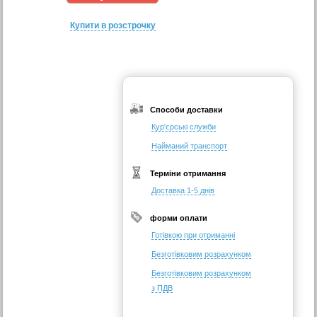
Купити в розстрочку
Способи доставки
Кур'єрські служби
Найманий транспорт
Терміни отримання
Доставка 1-5 днів
форми оплати
Готівкою при отриманні
Безготівковим розрахунком
Безготівковим розрахунком
з ПДВ