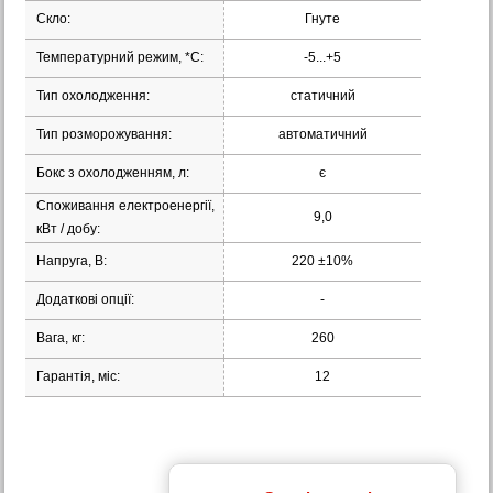
Скло:
Гнуте
Температурний режим, *С:
-5...+5
Тип охолодження:
статичний
Тип розморожування:
автоматичний
Бокс з охолодженням, л:
є
Споживання електроенергії,
9,0
кВт / добу:
Напруга, В:
220 ±10%
Додаткові опції:
-
Вага, кг:
260
Гарантія, міс:
12