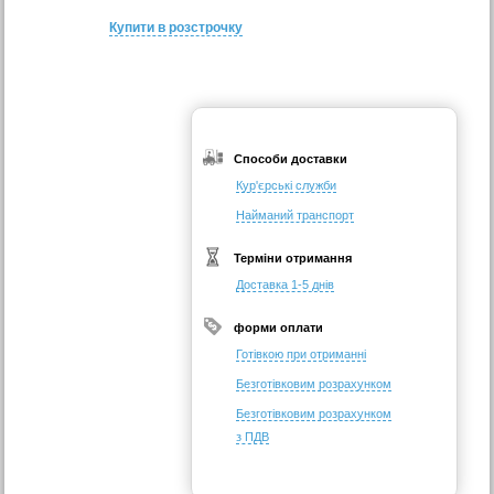
Купити в розстрочку
Способи доставки
Кур'єрські служби
Найманий транспорт
Терміни отримання
Доставка 1-5 днів
форми оплати
Готівкою при отриманні
Безготівковим розрахунком
Безготівковим розрахунком
з ПДВ