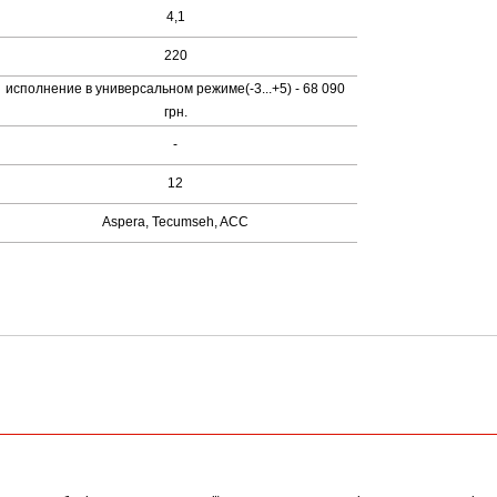
4,1
220
исполнение в универсальном режиме(-3...+5) - 68 090
грн.
-
12
Aspera, Tecumseh, ACC