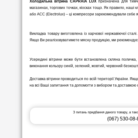
Холодильна вітрина CAPRAIA LUX
призначена для тимча
магазинах, торгових точках, кіосках тощо. Як правило, наші
або ACC (Electrolux) – ці компресори зарекомендували себе я
Викладка товару виготовлена ​​із харчової нержавіючої стал
Якщо Ви реалізовуватимете мясну продукцію, ми рекомендуєм
Усередині вітрини може бути встановлена ​​скляна поличка
виконання кольору синій, зелений, жовтий, червоний безкошт
Доставка вітрини проводиться по всій території України. Як
на всі Ваші запитання та допомогти з вибором та доставкою
З питань придбання даного товару, а та
(067) 530-08-