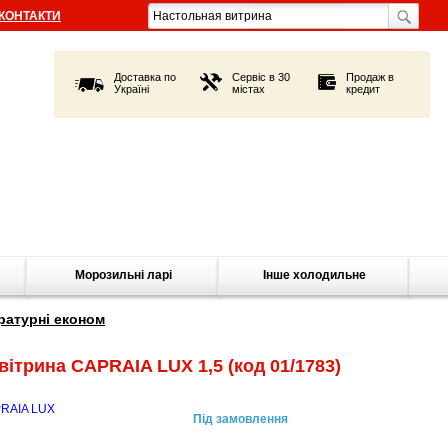
КОНТАКТИ
Доставка по
Сервіс в 30
Продаж в
Україні
містах
кредит
Морозильні ларі
Інше холодильне
атурні економ
вітрина CAPRAIA LUX 1,5
(код 01/1783)
Під замовлення