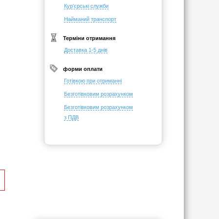
Кур'єрські служби
Найманий транспорт
Терміни отримання
Доставка 1-5 днів
форми оплати
Готівкою при отриманні
Безготівковим розрахунком
Безготівковим розрахунком
з ПДВ