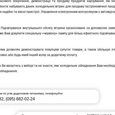
сового зберігання, демонстрації та продажу продуктів харчування, які 
 клієнти набувають даних холодильних вітрин для продажу гастрономічної про
к надійні та якісні пристрої. Управління електронним контролером з автовідта
і. Підсвічування внутрішнього обсягу вітрини організоване за допомогою ла
о Вам докупити спеціальну «червону» лампу для більш ефектного підсвічува
, яка дозволяє демонструвати покупцям супутні товари, а також збільшує п
овно або будь-який інший колір за додаткову оплату.
що Ви вагаєтесь у виборі та не знаєте, яке холодильне обладнання Вам необх
 обладнання.
кож по усім додатковим питаннями, телефонуйте:
82
,
(095) 882-02-24