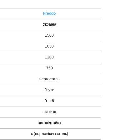
Freddo
Україна
1500
1050
1200
750
нерж.сталь
Гнуте
0...+8
статика
автовідтайка
є (нержавіюча сталь)