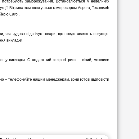
не потребують заморожування. Встановлюється у невеликих
дукції. Вітрина комплектується компресором Aspera, Tecumseh
йкою Carol.
мпи, яка чудово підсвічує товари, що представляють покупцю.
ння викладки.
лощу викладки. Стандартний колір вітрини – сірий, можливе
ідно – телефонуйте нашим менеджерам, вони готові відповісти