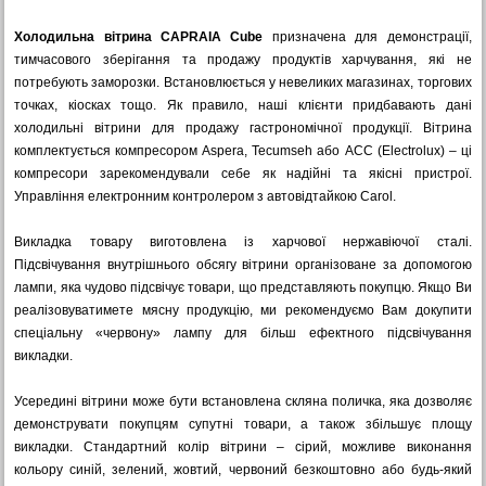
Холодильна вітрина CAPRAIA Cube
призначена для демонстрації,
тимчасового зберігання та продажу продуктів харчування, які не
потребують заморозки. Встановлюється у невеликих магазинах, торгових
точках, кіосках тощо. Як правило, наші клієнти придбавають дані
холодильні вітрини для продажу гастрономічної продукції. Вітрина
комплектується компресором Aspera, Tecumseh або ACC (Electrolux) – ці
компресори зарекомендували себе як надійні та якісні пристрої.
Управління електронним контролером з автовідтайкою Carol.
Викладка товару виготовлена ​​із харчової нержавіючої сталі.
Підсвічування внутрішнього обсягу вітрини організоване за допомогою
лампи, яка чудово підсвічує товари, що представляють покупцю. Якщо Ви
реалізовуватимете мясну продукцію, ми рекомендуємо Вам докупити
спеціальну «червону» лампу для більш ефектного підсвічування
викладки.
Усередині вітрини може бути встановлена ​​скляна поличка, яка дозволяє
демонструвати покупцям супутні товари, а також збільшує площу
викладки. Стандартний колір вітрини – сірий, можливе виконання
кольору синій, зелений, жовтий, червоний безкоштовно або будь-який