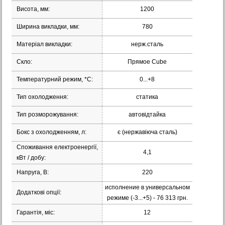
Висота, мм:
1200
Ширина викладки, мм:
780
Матеріал викладки:
нерж.сталь
Скло:
Прямое Cube
Температурний режим, *С:
0...+8
Тип охолодження:
статика
Тип розморожування:
автовідтайка
Бокс з охолодженням, л:
є (нержавіюча сталь)
Споживання електроенергії,
4,1
кВт / добу:
Напруга, В:
220
исполнение в универсальном
Додаткові опції:
режиме (-3...+5) - 76 313 грн.
Гарантія, міс:
12