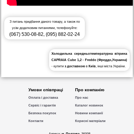
З питань придбання даного товару, а також по
усім додатковим питаннями, телефонуйте:
(067) 530-08-82
,
(095) 882-02-24
Холодильна середньотемпературна вітрина
CAPRAIA Cube 1,2 - Freddo (Фреддо,Украина)
- купити
з доставкою
в
Київ
, інші міста України.
Умови співпраці
Про компанію
Оплата і доставка
Про нас
Сервіс і гарантія
Каталог новинок
Безпека покупок
Новини компанії
Контакти
Корисні матеріали
Адреса:
м. Полтава
, 36008