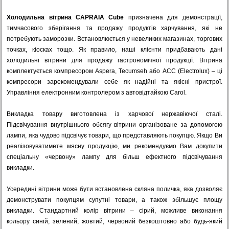
Холодильна вітрина CAPRAIA Cube
призначена для демонстрації,
тимчасового зберігання та продажу продуктів харчування, які не
потребують заморозки. Встановлюється у невеликих магазинах, торгових
точках, кіосках тощо. Як правило, наші клієнти придбавають дані
холодильні вітрини для продажу гастрономічної продукції. Вітрина
комплектується компресором Aspera, Tecumseh або ACC (Electrolux) – ці
компресори зарекомендували себе як надійні та якісні пристрої.
Управління електронним контролером з автовідтайкою Carol.
Викладка товару виготовлена ​​із харчової нержавіючої сталі.
Підсвічування внутрішнього обсягу вітрини організоване за допомогою
лампи, яка чудово підсвічує товари, що представляють покупцю. Якщо Ви
реалізовуватимете мясну продукцію, ми рекомендуємо Вам докупити
спеціальну «червону» лампу для більш ефектного підсвічування
викладки.
Усередині вітрини може бути встановлена ​​скляна поличка, яка дозволяє
демонструвати покупцям супутні товари, а також збільшує площу
викладки. Стандартний колір вітрини – сірий, можливе виконання
кольору синій, зелений, жовтий, червоний безкоштовно або будь-який