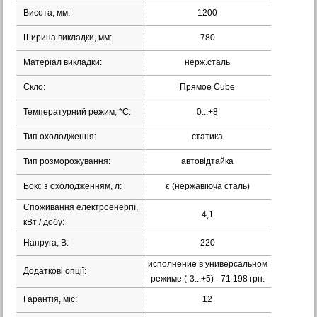
Висота, мм:
1200
Ширина викладки, мм:
780
Матеріал викладки:
нерж.сталь
Скло:
Прямое Cube
Температурний режим, *С:
0...+8
Тип охолодження:
статика
Тип розморожування:
автовідтайка
Бокс з охолодженням, л:
є (нержавіюча сталь)
Споживання електроенергії,
4,1
кВт / добу:
Напруга, В:
220
исполнение в универсальном
Додаткові опції:
режиме (-3...+5) - 71 198 грн.
Гарантія, міс:
12