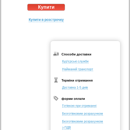
Купити в розстрочку
Способи доставки
Кур'єрські служби
Найманий транспорт
Терміни отримання
Доставка 1-5 днів
форми оплати
Готівкою при отриманні
Безготівковим розрахунком
Безготівковим розрахунком
з ПДВ