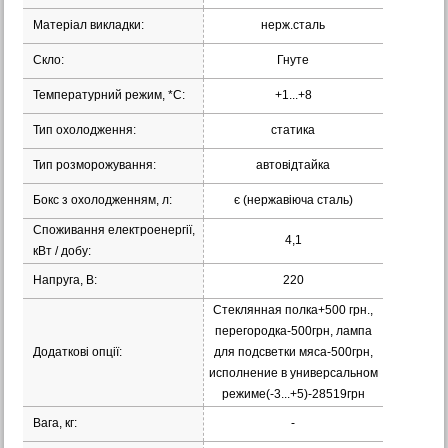
Матеріал викладки:
нерж.сталь
Скло:
Гнуте
Температурний режим, *С:
+1...+8
Тип охолодження:
статика
Тип розморожування:
автовідтайка
Бокс з охолодженням, л:
є (нержавіюча сталь)
Споживання електроенергії,
4,1
кВт / добу:
Напруга, В:
220
Стеклянная полка+500 грн.,
перегородка-500грн, лампа
Додаткові опції:
для подсветки мяса-500грн,
исполнение в универсальном
режиме(-3...+5)-28519грн
Вага, кг:
-