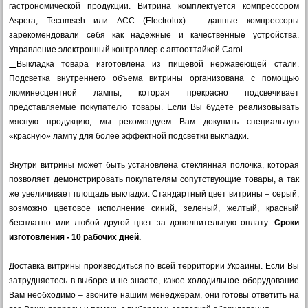
гастрономической продукции. Витрина комплектуется компрессором
Aspera, Tecumseh или ACC (Electrolux) – данные компрессоры
зарекомендовали себя как надежные и качественные устройства.
Управление электронный контроллер с автооттайкой Carol.
Выкладка товара изготовлена из пищевой нержавеющей стали.
Подсветка внутреннего объема витрины организована с помощью
люминесцентной лампы, которая прекрасно подсвечивает
представляемые покупателю товары. Если Вы будете реализовывать
мясную продукцию, мы рекомендуем Вам докупить специальную
«красную» лампу для более эффектной подсветки выкладки.
Внутри витрины может быть установлена стеклянная полочка, которая
позволяет демонстрировать покупателям сопутствующие товары, а так
же увеличивает площадь выкладки. Стандартный цвет витрины – серый,
возможно цветовое исполнение синий, зеленый, желтый, красный
бесплатно или любой другой цвет за дополнительную оплату.
Сроки
изготовления - 10 рабочих дней.
Доставка витрины производиться по всей территории Украины. Если Вы
затрудняетесь в выборе и не знаете, какое холодильное оборудование
Вам необходимо – звоните нашим менеджерам, они готовы ответить на