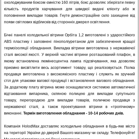
охолоджуваним боксом ємністю 160 літрів, бокс дозволяє зберігати певну
кількість продуктів харчування для швидкої видачі клієнту або ж
поповнення викладки товарів. Гнуте демонстраційне скло захищене від
появи світлових відблисків від сторонніх джерел освітлення.
Бічні панелі холодильної вітрини Орбіта 1,2 виготовлені з ударостійкого
ABS пластику і заповнені пінополіуретаном для забезпечення кращої
термоізоляції обладнання. Викладка вітрини виготовлена з нержавіючої
сталі високої якості. У верхній частині вітрини розташований плафон, в
якому встановлена люмінесцентна лампа підсвічування, яка дозволяє
приємно висвітлити весь асортимент товару, що реалізовується. Полка
продавця виготовлена з високоякісного пластику і служить як зручний
стіл для упаковки вагової продукції і встановлення вагового обладнання.
За додаткову плату вітрина може оснащуватися системою автоматичної
відтаювання випарника, скляною полицею для викладки супутнього
товару, перегородкою для викладки товарів, поличкою продавця з
нержавіючої сталі, а також проектування вітрини в «тропічному»
виконанні.
Термін виготовлення обладнання - 10-14 робочих днів.
Компанія HolodMax доставляє холодильне обладнання в будь-яке місто
на території України до дверей Вашого магазину чи складу. Телефонуйте!