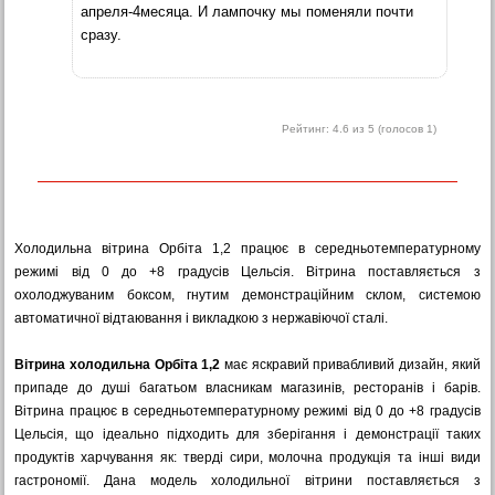
апреля-4месяца. И лампочку мы поменяли почти
сразу.
Рейтинг:
4.6
из 5 (голосов
1
)
Холодильна вітрина Орбіта 1,2 працює в середньотемпературному
режимі від 0 до +8 градусів Цельсія. Вітрина поставляється з
охолоджуваним боксом, гнутим демонстраційним склом, системою
автоматичної відтаювання і викладкою з нержавіючої сталі.
Вітрина холодильна Орбіта 1,2
має яскравий привабливий дизайн, який
припаде до душі багатьом власникам магазинів, ресторанів і барів.
Вітрина працює в середньотемпературному режимі від 0 до +8 градусів
Цельсія, що ідеально підходить для зберігання і демонстрації таких
продуктів харчування як: тверді сири, молочна продукція та інші види
гастрономії. Дана модель холодильної вітрини поставляється з