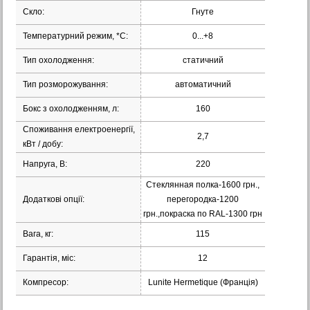
Скло:
Гнуте
Температурний режим, *С:
0...+8
Тип охолодження:
статичний
Тип розморожування:
автоматичний
Бокс з охолодженням, л:
160
Споживання електроенергії,
2,7
кВт / добу:
Напруга, В:
220
Стеклянная полка-1600 грн.,
Додаткові опції:
перегородка-1200
грн.,покраска по RAL-1300 грн
Вага, кг:
115
Гарантія, міс:
12
Компресор:
Lunite Hermetique (Франція)