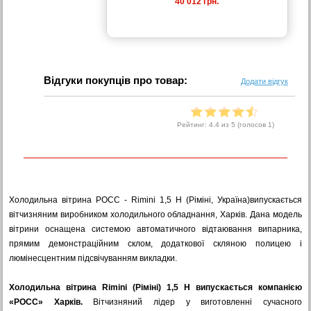
40 012 грн.
Відгуки покупців про товар:
Додати відгук
Рейтинг:
4.4
из 5 (голосов
1
)
Холодильна вітрина РОСС - Rimini 1,5 Н (Ріміні, Україна)
випускається
вітчизняним виробником холодильного обладнання, Харків. Дана модель
вітрини оснащена системою автоматичного відтаювання випарника,
прямим демонстраційним склом, додаткової скляною полицею і
люмінесцентним підсвічуванням викладки.
Холодильна вітрина Rimini (Ріміні) 1,5 H випускається компанією
«РОСС» Харків.
Вітчизняний лідер у виготовленні сучасного