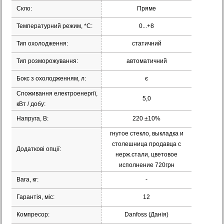
Скло:
Пряме
Температурний режим, *С:
0...+8
Тип охолодження:
статичний
Тип розморожування:
автоматичний
Бокс з охолодженням, л:
є
Споживання електроенергії,
5,0
кВт / добу:
Напруга, В:
220 ±10%
гнутое стекло, выкладка и
столешница продавца с
Додаткові опції:
нерж.стали, цветовое
исполнение 720грн
Вага, кг:
-
Гарантія, міс:
12
Компресор:
Danfoss (Данія)