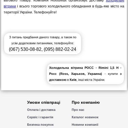
вагового товару. Компанія HolodMax організовує доставку
холодильні
вітрини
і всього торгового холодильного обладнання в будь-яке місто на
території України. Телефонуйте!
З питань придбання даного товару, а також по
усім додатковим питаннями, телефонуйте:
(067) 530-08-82
,
(095) 882-02-24
Холодильна вітрина РОСС - Rimini 1,5 Н -
Росс (Ross, Харьков, Украина)
- купити
з
доставкою
в
Київ
, інші міста України.
Умови співпраці
Про компанію
Оплата і доставка
Про нас
Сервіс і гарантія
Каталог новинок
Безпека покупок
Новини компанії