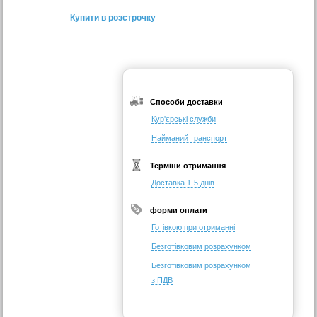
Купити в розстрочку
Способи доставки
Кур'єрські служби
Найманий транспорт
Терміни отримання
Доставка 1-5 днів
форми оплати
Готівкою при отриманні
Безготівковим розрахунком
Безготівковим розрахунком
з ПДВ