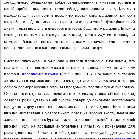
холодильного обладнання добре ознайомлений з умовами торгівлі в
нашій країні, тому виготовлене обладнання економ класу ідеально
підходить для установки в невеликих продуктових магазинах, ринках і
павільйонах. Дана модель вітрини має приємний функціональний
дизайн, який ідеально впишеться в інтер'єр будь-якого магазину. Вітрина
оснащена містким охолоджуваних боксом, висота 24,5 см, в якому Ви
можете зберігати певну кількість запасу продуктів для швидкого
поповнення торгової викладки новими зразками товару.
Система підсвічування виконана у вигляді люмінесцентної лампи, яка
розташована в верхній частині вітрини в спеціальному металевому
плафоні.
Холодильна вітрина Rimini
(Ріміні) 1,5 H оснащена системою
автоматичної відтаювання випарника, що дозволяє виключити процес
довгого розморожування вітрини і продовжити термін служби випарника.
Скляна поличка, яка встановлюється в охолоджуваному обсязі вітрини,
дозволяє розміщувати на ній супутні товари до основного асортименту
продуктів харчування, які представлені на викладенні. Бічні стінки
вітрини виготовлені з ударостійкого пластика високої якості, внутрішнє
заповнення - пінополіуретан для створення повної термоізоляції
вітрини. Поличка продавця виготовлена з пластику і призначена для
розміщення на ній вагового обладнання та аксесуарів для упаковки