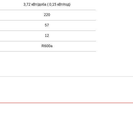
3,72 кВт/доба ( 0,15 кВт/год)
220
57
12
R600a