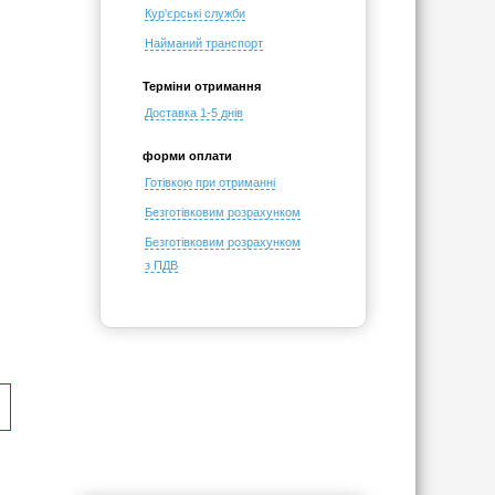
Кур'єрські служби
Найманий транспорт
Терміни отримання
Доставка 1-5 днів
форми оплати
Готівкою при отриманні
Безготівковим розрахунком
Безготівковим розрахунком
з ПДВ