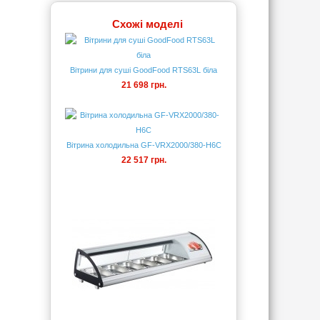
Схожі моделі
Вітрини для суші GoodFood RTS63L біла
21 698 грн.
Вітрина холодильна GF-VRX2000/380-H6C
22 517 грн.