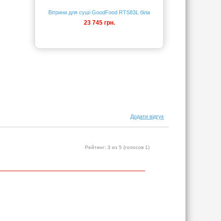
Вітрини для суші GoodFood RTS83L біла
23 745 грн.
Додати відгук
Рейтинг:
3
из 5 (голосов
1
)