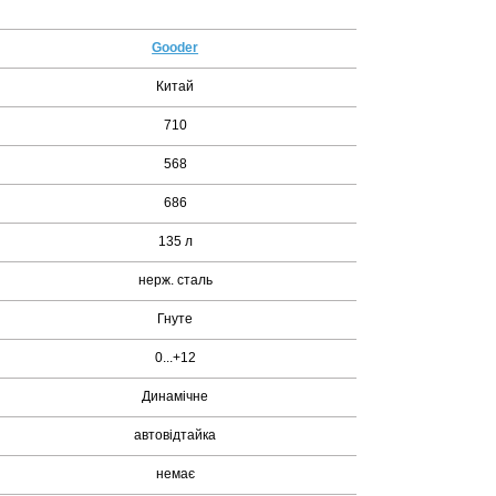
Gooder
Китай
710
568
686
135 л
нерж. сталь
Гнуте
0...+12
Динамічне
автовідтайка
немає