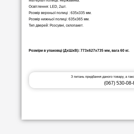
Матеріал полиць: нержавійка.
Освітлення: LED, 2шт.
Розмір верхньої полиці : 635х335 мм.
Розмір нижньої полиці: 635х365 мм.
Тип дверей: Розсувні, склопакет.
Розміри в упаковці (ДхШхВ): 773х627х735 мм, вага 60 кг.
З питань придбання даного товару, а та
(067) 530-08-