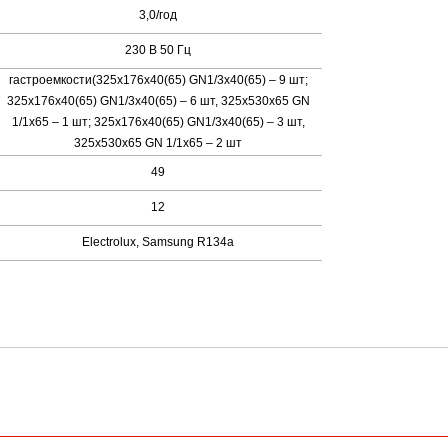
3,0/год
230 В 50 Гц
гастроемкости(325х176х40(65) GN1/3х40(65) – 9 шт;
325х176х40(65) GN1/3х40(65) – 6 шт, 325х530х65 GN
1/1х65 – 1 шт; 325х176х40(65) GN1/3х40(65) – 3 шт,
325х530х65 GN 1/1х65 – 2 шт
49
12
Electrolux, Samsung R134a