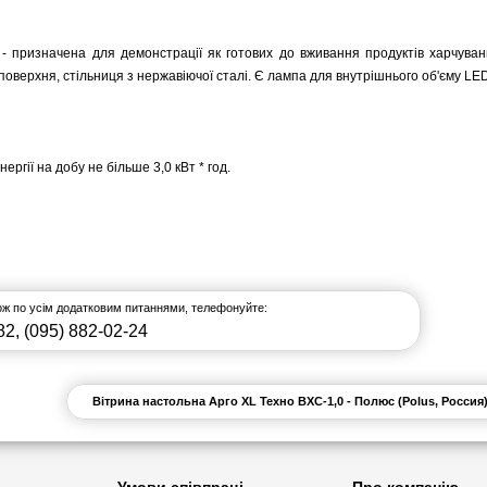
)
- призначена для демонстрації як готових до вживання продуктів харчуванн
 поверхня, стільниця з нержавіючої сталі. Є лампа для внутрішнього об'єму LE
ргії на добу не більше 3,0 кВт * год.
кож по усім додатковим питаннями, телефонуйте:
82
,
(095) 882-02-24
Вітрина настольна Арго XL Техно ВХС-1,0 - Полюс (Polus, Россия