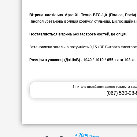
Вітрина настільна Арго XL Техно ВГС-1,0 (Полюс, Росія
Пінополіуретанова ізоляція корпусу, стільниці. Експозиційна
Поставляється вітрина без гастроємностей, це опція.
Встановлена загальна потужність 0,15 кВТ. Витрата електроене
Розміри в упаковці (ДхШхВ) - 1040 * 1010 * 655, вага 103 кг.
З питань придбання даного товару, а та
(067) 530-08-