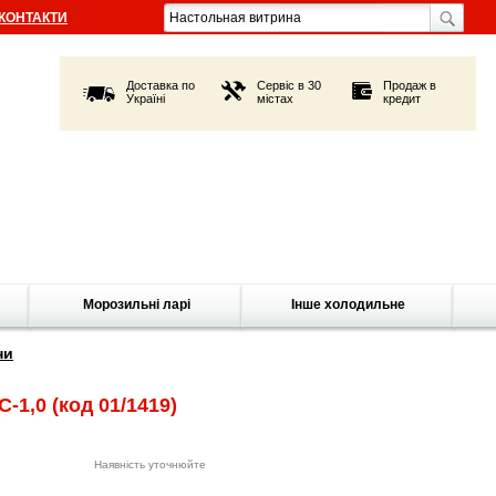
КОНТАКТИ
Доставка по
Сервіс в 30
Продаж в
Україні
містах
кредит
Морозильні ларі
Інше холодильне
ни
С-1,0
(код 01/1419)
Наявність уточнюйте