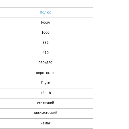
Полюс
Росія
1000
882
410
950х520
нерж. сталь
Гнуте
+2...+8
статичний
автоматичний
немає