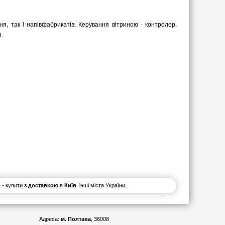
я, так і напівфабрикатів. Керування вітриною - контролер.
D.
)
- купити
з доставкою
в
Київ
, інші міста України.
Адреса:
м. Полтава
, 36008