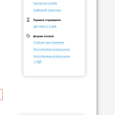
Кур'єрські служби
Найманий транспорт
Терміни отримання
Доставка 1-5 днів
форми оплати
Готівкою при отриманні
Безготівковим розрахунком
Безготівковим розрахунком
з ПДВ