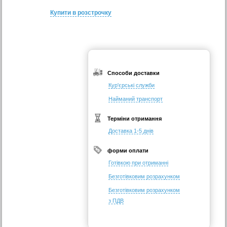
Купити в розстрочку
Способи доставки
Кур'єрські служби
Найманий транспорт
Терміни отримання
Доставка 1-5 днів
форми оплати
Готівкою при отриманні
Безготівковим розрахунком
Безготівковим розрахунком
з ПДВ