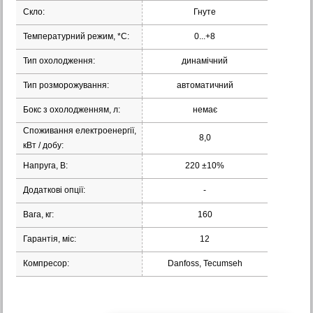
Скло:
Гнуте
Температурний режим, *С:
0...+8
Тип охолодження:
динамічний
Тип розморожування:
автоматичний
Бокс з охолодженням, л:
немає
Споживання електроенергії,
8,0
кВт / добу:
Напруга, В:
220 ±10%
Додаткові опції:
-
Вага, кг:
160
Гарантія, міс:
12
Компресор:
Danfoss, Tecumseh