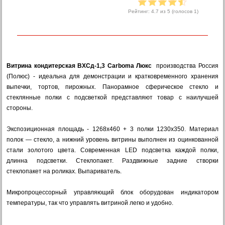
Рейтинг:
4.7
из 5 (голосов
1
)
Витрина кондитерская ВХСд-1,3 Carboma Люкс
производства Россия
(Полюс) - идеальна для демонстрации и кратковременного хранения
выпечки, тортов, пирожных. Панорамное сферическое стекло и
стеклянные полки с подсветкой представляют товар с наилучшей
стороны.
Экспозиционная площадь - 1268х460 + 3 полки 1230х350. Материал
полок — стекло, а нижний уровень витрины выполнен из оцинкованной
стали золотого цвета. Современная LED подсветка каждой полки,
длинна подсветки. Стеклопакет. Раздвижные задние створки
стеклопакет на роликах. Выпариватель.
Микропроцессорный управляющий блок оборудован индикатором
температуры, так что управлять витриной легко и удобно.