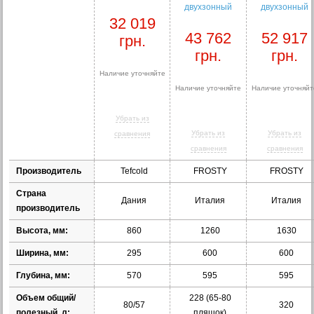
двухзонный
двухзонный
32 019
43 762
52 917
грн.
грн.
грн.
Наличие уточняйте
Наличие уточняйте
Наличие уточняйт
Убрать из
Убрать из
Убрать из
сравнения
сравнения
сравнения
Производитель
Tefcold
FROSTY
FROSTY
Страна
Дания
Италия
Италия
производитель
Высота, мм:
860
1260
1630
Ширина, мм:
295
600
600
Глубина, мм:
570
595
595
Объем общий/
228 (65-80
80/57
320
полезный, л:
пляшок)