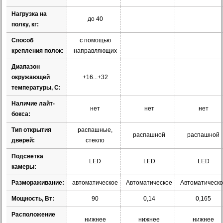
Нагрузка на
до 40
полку, кг:
Способ
с помощью
крепления полок:
направляющих
Диапазон
окружающей
+16...+32
температуры, С:
Наличие лайт-
нет
нет
нет
бокса:
Тип открытия
распашные,
распашной
распашной
дверей:
стекло
Подсветка
LED
LED
LED
камеры:
Размораживание:
автоматическое
Автоматическое
Автоматическ
Мощность, Вт:
90
0,14
0,165
Расположение
нижнее
нижнее
нижнее