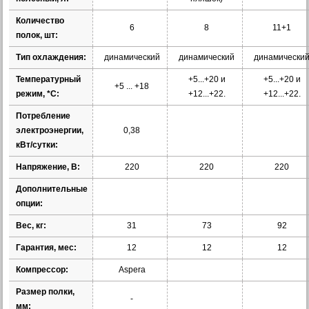
Количество
6
8
11+1
полок, шт:
Тип охлаждения:
динамический
динамический
динамически
Температурный
+5...+20 и
+5...+20 и
+5 ... +18
режим, *С:
+12...+22.
+12...+22.
Потребление
электроэнергии,
0,38
кВт/сутки:
Напряжение, В:
220
220
220
Дополнительные
опции:
Вес, кг:
31
73
92
Гарантия, мес:
12
12
12
Компрессор:
Aspera
Размер полки,
-
мм: