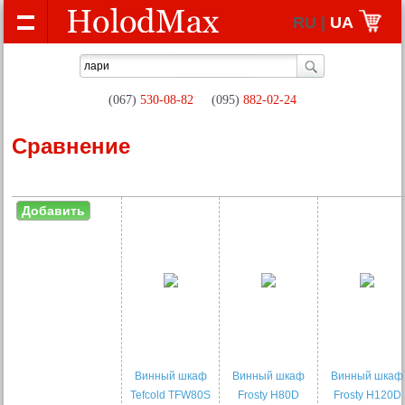
RU |
UA
(067)
530-08-82
(095)
882-02-24
Сравнение
Добавить
Винный шкаф
Винный шкаф
Винный шкаф
Tefcold TFW80S
Frosty H80D
Frosty H120D