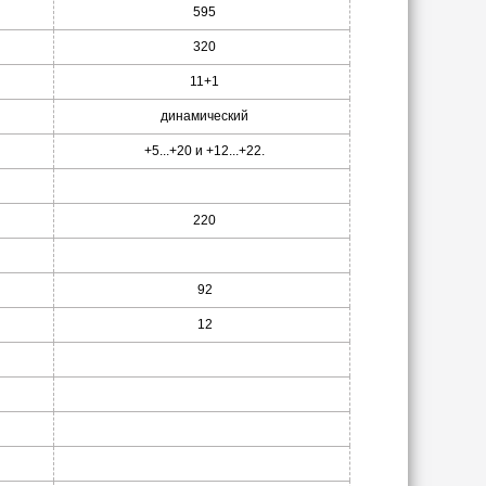
595
320
11+1
динамический
+5...+20 и +12...+22.
220
92
12