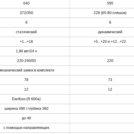
640
595
372/350
228 (65-80 пляшок)
6
8
статический
динамический
+1...+18
+5...+20 и +12...+22.
1,96 квт/24 ч
220-240/50
220
механический замок в комплекте
78
73
12
12
Danfoss (R 600a)
ширина 490 / глубина 360
до 40
с помощью направляющих