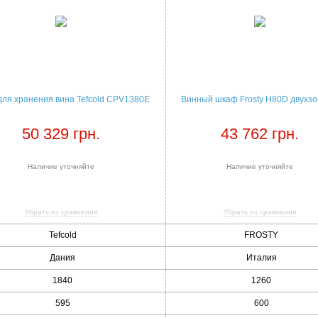
ля хранения вина Tefcold CPV1380E
Винный шкаф Frosty H80D двухз
50 329 грн.
43 762 грн.
Наличие уточняйте
Наличие уточняйте
Убрать из сравнения
Убрать из сравнения
Tefcold
FROSTY
Дания
Италия
1840
1260
595
600