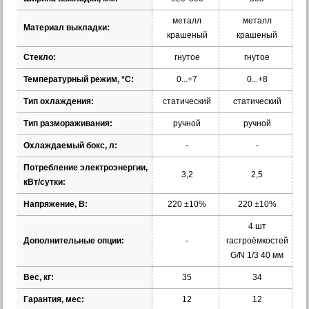
металл
металл
Материал выкладки:
крашеный
крашеный
Стекло:
гнутое
гнутое
Температурный режим, *С:
0...+7
0...+8
Тип охлаждения:
статический
статический
Тип размораживания:
ручной
ручной
Охлаждаемый бокс, л:
-
-
Потребление электроэнергии,
3,2
2,5
кВт/сутки:
Напряжение, В:
220 ±10%
220 ±10%
4 шт
Дополнительные опции:
-
гастроёмкостей
G/N 1/3 40 мм
Вес, кг:
35
34
Гарантия, мес:
12
12