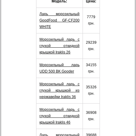
Модель:
Цена:
Ларь морозильный
7779
GoodFood GF-CF200
грн.
WHITE
Морозильный ларь с
29239
глухой откидной
грн.
крышкой Iraklis 26
Морозильный ларь
34155
UDD 500 BK Gooder
грн.
Морозильный ларь с
35326
глухой крышкой из
грн.
нержавейки Iraklis 36
Морозильный ларь с
36908
глухой откидной
грн.
крышкой Iraklis 46
Ларь морозильный
39688